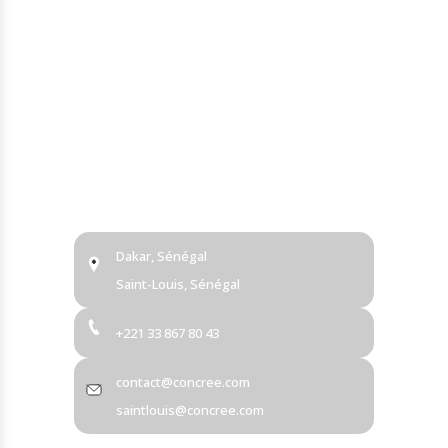
LezGo
Autres
À Propos
Success Stories
Nos Partenaires
Contact
Dakar, Sénégal
Saint-Louis, Sénégal
+221 33 867 80 43
contact@concree.com
saintlouis@concree.com