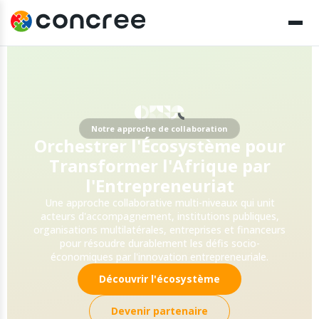
Notre approche de collaboration
Orchestrer l'Écosystème pour
Transformer l'Afrique par
l'Entrepreneuriat
Une approche collaborative multi-niveaux qui unit
acteurs d'accompagnement, institutions publiques,
organisations multilatérales, entreprises et financeurs
pour résoudre durablement les défis socio-
économiques par l'innovation entrepreneuriale.
Découvrir l'écosystème
Devenir partenaire