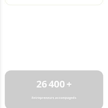
Notre Impact Collectif
Des résultats concrets qui démontrent la puissance de notre
approche collaborative
26 400 +
Entrepreneurs accompagnés