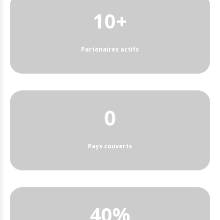
13+
Partenaires actifs
1
Pays couverts
40%