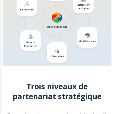
Institutions
publiques
Financeurs
Orchestrateur
Multilaterales
Alliance
d'exécution
Entreprises
Trois niveaux de
partenariat stratégique